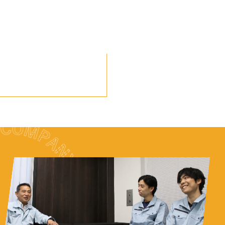
。
た防水工事を中心に経験を積んでもらい、マイスター
の技術や知識、
振る舞い、全てを身につけます。
あ