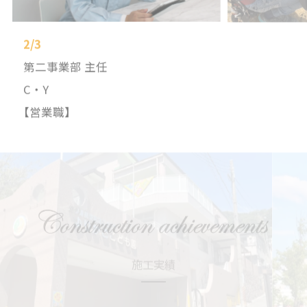
2
/
3
第二事業部 主任
C・Y
【営業職】
施工実績